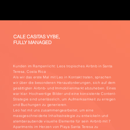
CALE CASITAS VYBE,
FULLY MANAGED
Kunden im Rampenlicht: Leos tropisches Airbnb in Santa
Teresa, Costa Rica
Als wir das erste Mal mit Leo in Kontakt traten, sprachen
wir über die besonderen Herausforderungen, sich auf dem
gesättigten Airbnb- und Immobilienmarkt abzuheben. Eines
war klar: Hochwertige Bilder und eine konsistente Content-
Strategie sind unerlässlich, um Aufmerksamkeit zu erregen
und Buchungen zu generieren.
Leo hat mit uns zusammengearbeitet, um eine
massgeschneiderte Inhaltsstrategie zu entwickeln und
atemberaubende visuelle Elemente für sein Airbnb mit 7
Apartments im Herzen von Playa Santa Teresa zu