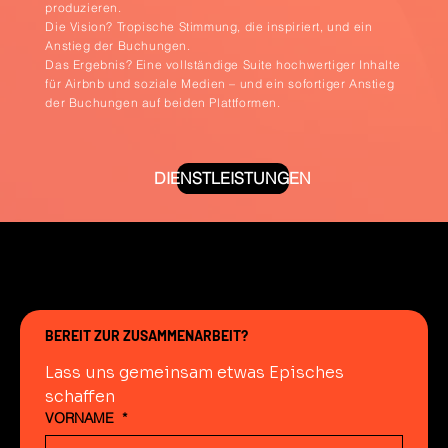
produzieren.
Die Vision? Tropische Stimmung, die inspiriert, und ein
Anstieg der Buchungen.
Das Ergebnis? Eine vollständige Suite hochwertiger Inhalte
für Airbnb und soziale Medien – und ein sofortiger Anstieg
der Buchungen auf beiden Plattformen.
DIENSTLEISTUNGEN
BEREIT ZUR ZUSAMMENARBEIT?
Lass uns gemeinsam etwas Episches 
schaffen
VORNAME
*